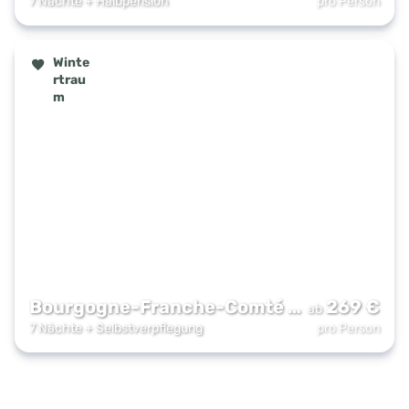
7 Nächte
+
Halbpension
pro Person
Winte
rtrau
m
Bourgogne-Franche-Comté (Bourgogne/Fran
269
€
ab
7 Nächte
+
Selbstverpflegung
pro Person