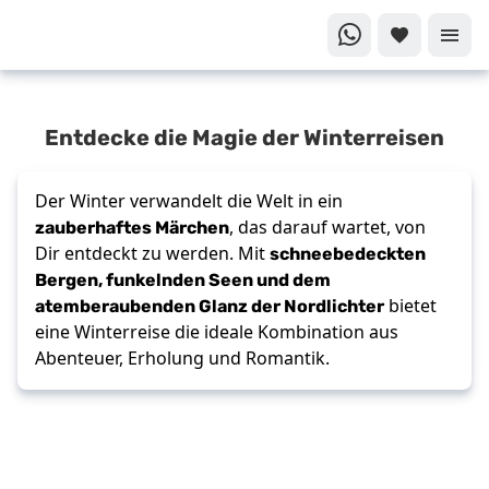
Magische
Entdecke die Magie der Winterreisen
Momente
im
Schnee
Der Winter verwandelt die Welt in ein
Die
zauberhaftes Märchen
, das darauf wartet, von
schönsten
schneebedeckten
Dir entdeckt zu werden. Mit
Winterreisen
Bergen, funkelnden Seen und dem
atemberaubenden Glanz der Nordlichter
bietet
eine Winterreise die ideale Kombination aus
Abenteuer, Erholung und Romantik.