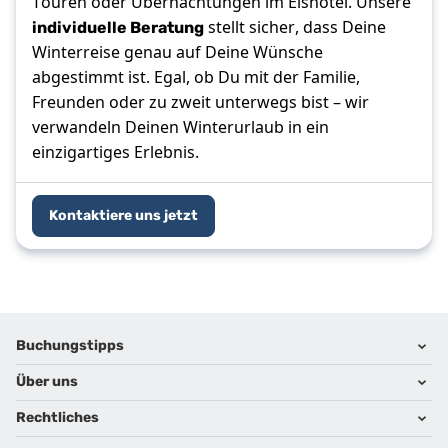
Touren oder Übernachtungen im Eishotel. Unsere
individuelle Beratung
stellt sicher, dass Deine
Winterreise genau auf Deine Wünsche
abgestimmt ist. Egal, ob Du mit der Familie,
Freunden oder zu zweit unterwegs bist – wir
verwandeln Deinen Winterurlaub in ein
einzigartiges Erlebnis.
Kontaktiere uns jetzt
Footer
Footer navigation
Buchungstipps
Über uns
Warum im Reisebüro buchen
Hoteltipps
Rechtliches
Kontakt
Reisewelten