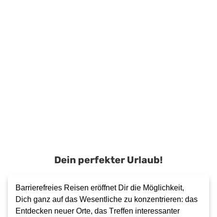
.
.
Bungalow
/
inkl.
inkl.
(7D6)
Doppelzimmer
Flüge
Flüge
.
(7C5)
inkl.
.
Flüge
inkl.
Flüge
964
€
911
€
478
€
ab
ab
ab
1.602
€
Zum Angebot
Zum Angebot
ab
pro Person
pro Person
pro Person
Zum Angebo
pro Person
Dein perfekter Urlaub!
Barrierefreies Reisen eröffnet Dir die Möglichkeit, 
Dich ganz auf das Wesentliche zu konzentrieren: das 
Entdecken neuer Orte, das Treffen interessanter 