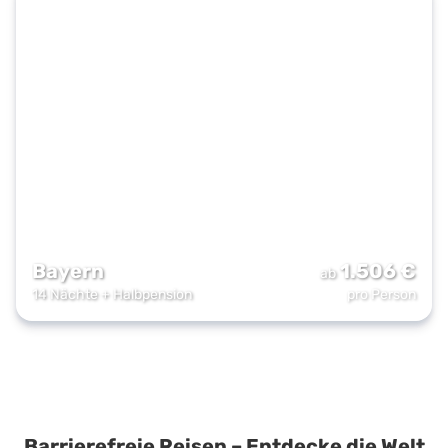
Bayern
1.506
€
ab
14 Nächte
+
Halbpension
pro Person
Barrierefreie Reisen – Entdecke die Welt