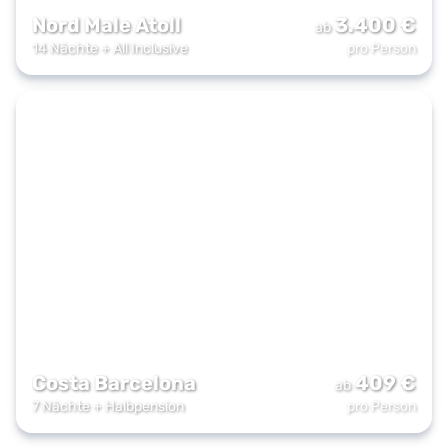
Nord Male Atoll
3.400
€
ab
14 Nächte
+
All Inclusive
pro Person
Costa Barcelona
409
€
ab
7 Nächte
+
Halbpension
pro Person