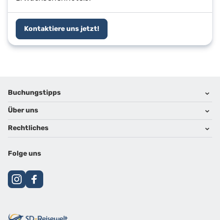
Kontaktiere uns jetzt!
Footer
Footer navigation
Buchungstipps
Über uns
Warum im Reisebüro buchen
Hoteltipps
Rechtliches
Kontakt
Reisewelten
Über uns
Impressum
Folge uns
Karriere
Datenschutz