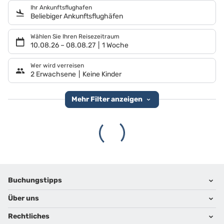
Ihr Ankunftsflughafen
Beliebiger Ankunftsflughäfen
Wählen Sie Ihren Reisezeitraum
10.08.26
–
08.08.27
1 Woche
Wer wird verreisen
2 Erwachsene
Keine Kinder
Mehr Filter anzeigen
Footer
Footer navigation
Buchungstipps
Über uns
Warum im Reisebüro buchen
Hoteltipps
Rechtliches
Kontakt