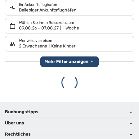
Ihr Ankunftsflughafen
Beliebiger Ankunftsflughäfen
Wählen Sie Ihren Reisezeitraum
09.08.26
–
07.08.27
1 Woche
Wer wird verreisen
2 Erwachsene
Keine Kinder
Mehr Filter anzeigen
Footer
Footer navigation
Buchungstipps
Über uns
Warum im Reisebüro buchen
Hoteltipps
Rechtliches
Kontakt