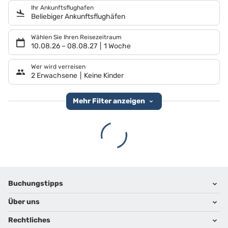
Ihr Ankunftsflughafen
Beliebiger Ankunftsflughäfen
Wählen Sie Ihren Reisezeitraum
10.08.26
–
08.08.27
1 Woche
Wer wird verreisen
2 Erwachsene
Keine Kinder
Mehr Filter anzeigen
Footer
Footer navigation
Buchungstipps
Über uns
Warum im Reisebüro buchen
Hoteltipps
Rechtliches
Kontakt